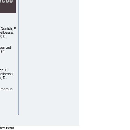
 Denich, F.
Kelbessa,
r, D.
sen auf
den
ch, F.
Kelbessa,
r, D.
numerous
tät Berlin